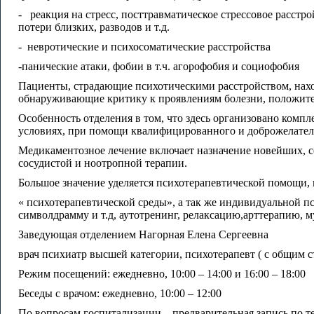
- реакция на стресс, посттравматическое стрессовое расст
потери близких, разводов и т.д.
- невротические и психосоматические расстройства
-панические атаки, фобии в т.ч. агорофобия и социофобия
Пациенты, страдающие психотическими расстройством, нахо
обнаруживающие критику к проявлениям болезни, положите
Особенность отделения в том, что здесь организовано комп
условиях, при помощи квалифицированного и доброжелател
Медикаментозное лечение включает назначение новейших, с
сосудистой и ноотропной терапии.
Большое значение уделяется психотерапевтической помощи, 
« психотерапевтической среды», а так же индивидуальной п
символдрамму и т.д, аутотренинг, релаксацию,арттерапию, 
Заведующая отделением Нагорная Елена Сергеевна
врач психиатр высшей категории, психотерапевт ( с общим с
Режим посещений: ежедневно, 10:00 – 14:00 и 16:00 – 18:00
Беседы с врачом: ежедневно, 10:00 – 12:00
По вопросам госпитализации – предварительная запись по т