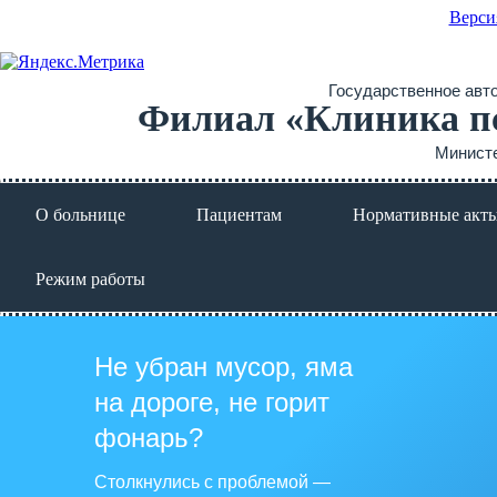
Верси
Государственное авт
Филиал «Клиника пс
Министе
О больнице
Пациентам
Нормативные акт
Режим работы
Не убран мусор, яма
на дороге, не горит
фонарь?
Столкнулись с проблемой —